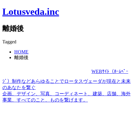
Lotusveda.inc
離婚後
Tagged
HOME
離婚後
WEBｻｲﾄ（ﾎｰﾑﾍﾟｰ
ｼﾞ）制作などあらゆることでロータスヴェーダが現在と未来
のあなたを繋ぐ
企画、デザイン、写真、コーディネート、建築、店舗、海外
事業、すべてのこと、ものを繋げます。