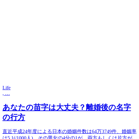
Life
, …
あなたの苗字は大丈夫？離婚後の名字
の行方
直近平成24年度による日本の婚姻件数は64万3749件、婚姻率
は5.1(/1000人)。その男女の4分の1が、両方もしくは片方が