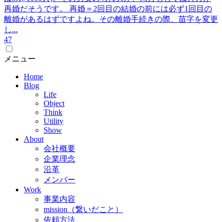
再婚だそうです。 再婚＝2回目の結婚の前には必ず1回目の
離婚があるはずですよね。その離婚手続きの際、苗字を変更
し...
4
7
メニュー
Home
Blog
Life
Object
Think
Utility
Show
About
会社概要
企業理念
沿革
メンバー
Work
事業内容
mission（繋いだこと）
依頼方法