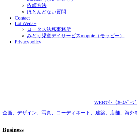
依頼方法
ほとんどない質問
Contact
LotuVeda+
ロータス法務事務所
みどり児童デイサービスmoppie（モッピー）
Privacypolicy
WEBｻｲﾄ（ﾎｰﾑ
企画、デザイン、写真、コーディネート、建築、店舗、海外
Business