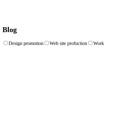
Blog
Design promotion
Web site profuction
Work