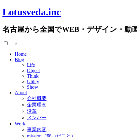
Lotusveda.inc
名古屋から全国でWEB・デザイン・動
…
×
Home
Blog
Life
Object
Think
Utility
Show
About
会社概要
企業理念
沿革
メンバー
Work
事業内容
mission（繋いだこと）