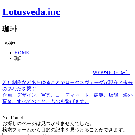
Lotusveda.inc
珈琲
Tagged
HOME
珈琲
WEBｻｲﾄ（ﾎｰﾑﾍﾟｰ
ｼﾞ）制作などあらゆることでロータスヴェーダが現在と未来
のあなたを繋ぐ
企画、デザイン、写真、コーディネート、建築、店舗、海外
事業、すべてのこと、ものを繋げます。
Not Found
お探しのページは見つかりませんでした。
検索フォームから目的の記事を見つけることができます。