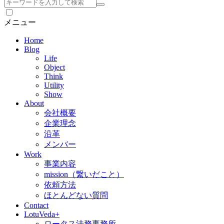
検
索
メニュー
Home
Blog
Life
Object
Think
Utility
Show
About
会社概要
企業理念
沿革
メンバー
Work
事業内容
mission（繋いだこと）
依頼方法
ほとんどない質問
Contact
LotuVeda+
ロータス法務事務所