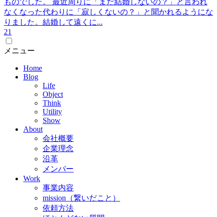
ものでした。 最近周りに「まだ結婚しないの？」と言われ
なくなった代わりに「寂しくないの？」と聞かれるようにな
りました。結婚して遠くに...
2
1
メニュー
Home
Blog
Life
Object
Think
Utility
Show
About
会社概要
企業理念
沿革
メンバー
Work
事業内容
mission（繋いだこと）
依頼方法