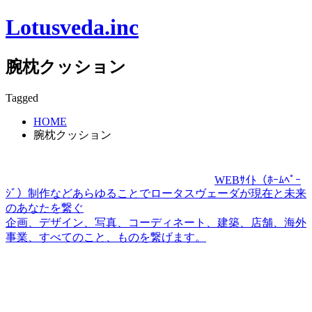
Lotusveda.inc
腕枕クッション
Tagged
HOME
腕枕クッション
WEBｻｲﾄ（ﾎｰﾑﾍﾟｰ
ｼﾞ）制作などあらゆることでロータスヴェーダが現在と未来
のあなたを繋ぐ
企画、デザイン、写真、コーディネート、建築、店舗、海外
事業、すべてのこと、ものを繋げます。