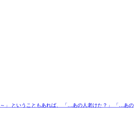
～」 ということもあれば、 「…あの人老けた？」 「…あの