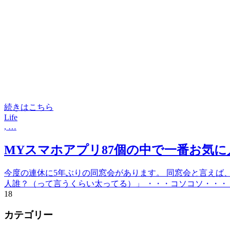
続きはこちら
Life
, …
MYスマホアプリ87個の中で一番お気
今度の連休に5年ぶりの同窓会があります。 同窓会と言えば、
人誰？（って言うくらい太ってる）」 ・・・コソコソ・・・ と
1
8
カテゴリー