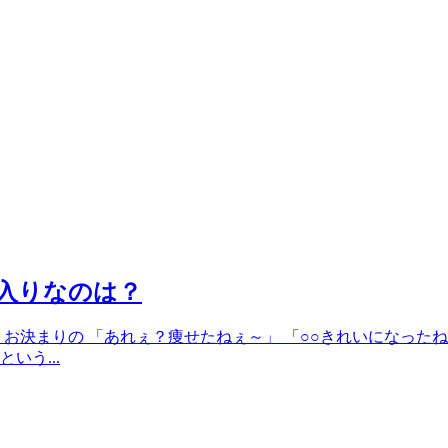
に入りなのは？
お決まりの 「あれぇ？痩せたねぇ～」 「○○きれいになったね
いう...