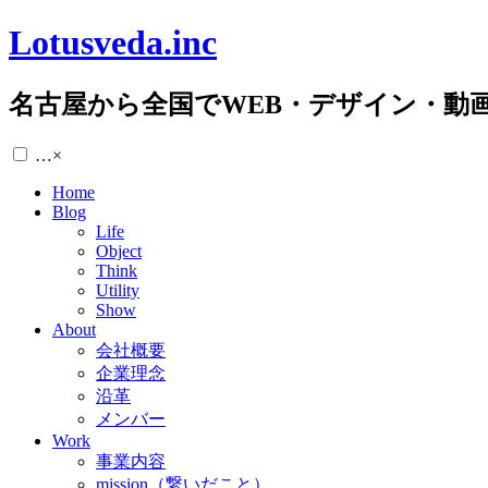
Lotusveda.inc
名古屋から全国でWEB・デザイン・動
…
×
Home
Blog
Life
Object
Think
Utility
Show
About
会社概要
企業理念
沿革
メンバー
Work
事業内容
mission（繋いだこと）