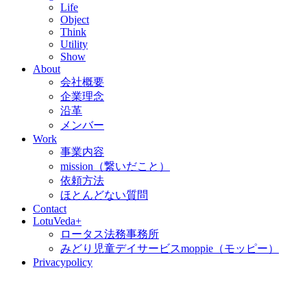
Life
Object
Think
Utility
Show
About
会社概要
企業理念
沿革
メンバー
Work
事業内容
mission（繋いだこと）
依頼方法
ほとんどない質問
Contact
LotuVeda+
ロータス法務事務所
みどり児童デイサービスmoppie（モッピー）
Privacypolicy