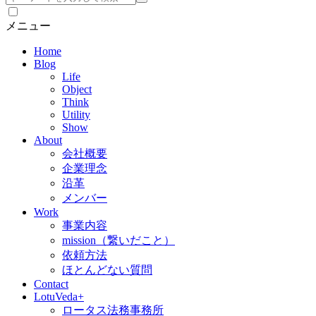
索
メニュー
Home
Blog
Life
Object
Think
Utility
Show
About
会社概要
企業理念
沿革
メンバー
Work
事業内容
mission（繋いだこと）
依頼方法
ほとんどない質問
Contact
LotuVeda+
ロータス法務事務所