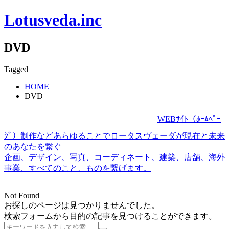
Lotusveda.inc
DVD
Tagged
HOME
DVD
WEBｻｲﾄ（ﾎｰﾑﾍﾟｰ
ｼﾞ）制作などあらゆることでロータスヴェーダが現在と未来
のあなたを繋ぐ
企画、デザイン、写真、コーディネート、建築、店舗、海外
事業、すべてのこと、ものを繋げます。
Not Found
お探しのページは見つかりませんでした。
検索フォームから目的の記事を見つけることができます。
検