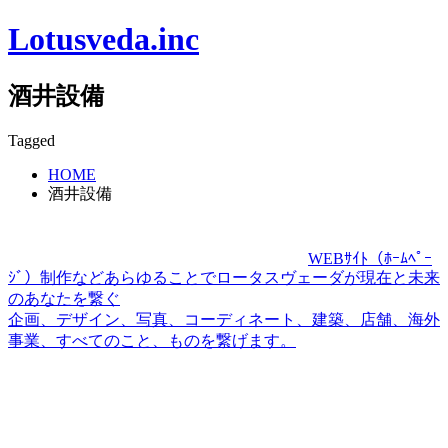
Lotusveda.inc
酒井設備
Tagged
HOME
酒井設備
WEBｻｲﾄ（ﾎｰﾑﾍﾟｰ
ｼﾞ）制作などあらゆることでロータスヴェーダが現在と未来
のあなたを繋ぐ
企画、デザイン、写真、コーディネート、建築、店舗、海外
事業、すべてのこと、ものを繋げます。