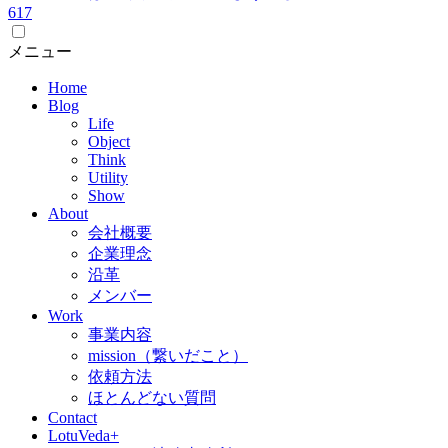
6
17
メニュー
Home
Blog
Life
Object
Think
Utility
Show
About
会社概要
企業理念
沿革
メンバー
Work
事業内容
mission（繋いだこと）
依頼方法
ほとんどない質問
Contact
LotuVeda+