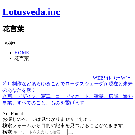
Lotusveda.inc
花言葉
Tagged
HOME
花言葉
WEBｻｲﾄ（ﾎｰﾑﾍﾟｰ
ｼﾞ）制作などあらゆることでロータスヴェーダが現在と未来
のあなたを繋ぐ
企画、デザイン、写真、コーディネート、建築、店舗、海外
事業、すべてのこと、ものを繋げます。
Not Found
お探しのページは見つかりませんでした。
検索フォームから目的の記事を見つけることができます。
検索