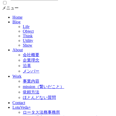
メニュー
Home
Blog
Life
Object
Think
Utility
Show
About
会社概要
企業理念
沿革
メンバー
Work
事業内容
mission（繋いだこと）
依頼方法
ほとんどない質問
Contact
LotuVeda+
ロータス法務事務所