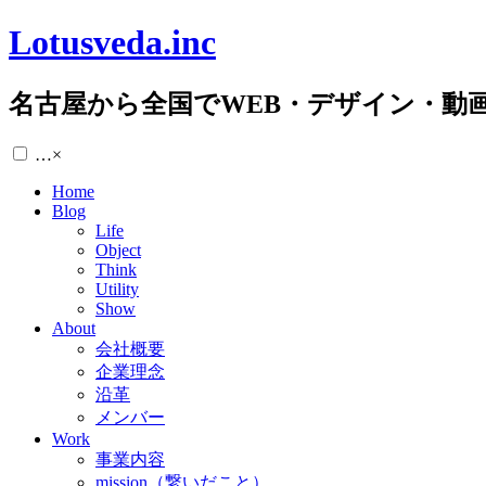
Lotusveda.inc
名古屋から全国でWEB・デザイン・動
…
×
Home
Blog
Life
Object
Think
Utility
Show
About
会社概要
企業理念
沿革
メンバー
Work
事業内容
mission（繋いだこと）