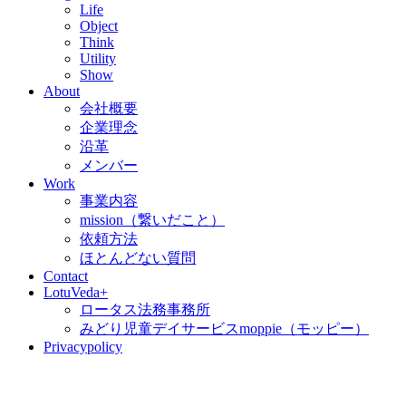
Life
Object
Think
Utility
Show
About
会社概要
企業理念
沿革
メンバー
Work
事業内容
mission（繋いだこと）
依頼方法
ほとんどない質問
Contact
LotuVeda+
ロータス法務事務所
みどり児童デイサービスmoppie（モッピー）
Privacypolicy