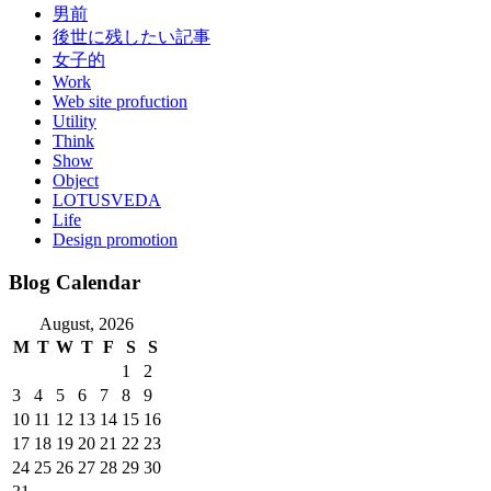
男前
後世に残したい記事
女子的
Work
Web site profuction
Utility
Think
Show
Object
LOTUSVEDA
Life
Design promotion
Blog Calendar
August, 2026
M
T
W
T
F
S
S
1
2
3
4
5
6
7
8
9
10
11
12
13
14
15
16
17
18
19
20
21
22
23
24
25
26
27
28
29
30