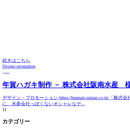
続きはこちら
Design promotion
, …
年賀ハガキ制作 － 株式会社阪南水産 
デザイン・プロモーション https://hannan-suisan
に、水産会社っぽくないオシャレなデ...
1
1
カテゴリー