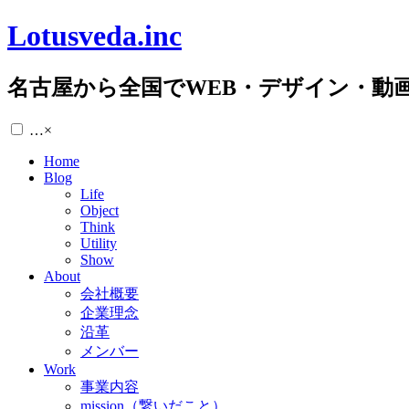
Lotusveda.inc
名古屋から全国でWEB・デザイン・動
…
×
Home
Blog
Life
Object
Think
Utility
Show
About
会社概要
企業理念
沿革
メンバー
Work
事業内容
mission（繋いだこと）