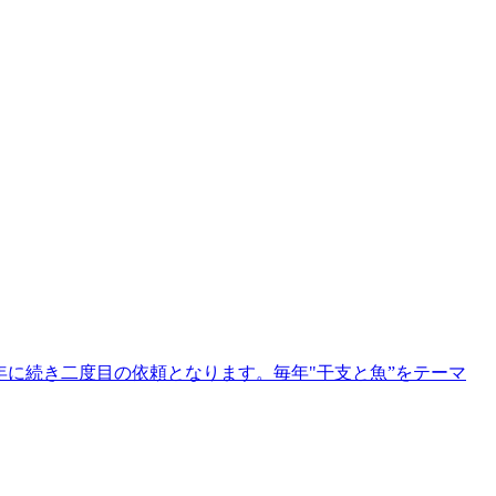
きました。昨年に続き二度目の依頼となります。毎年"干支と魚”をテーマ