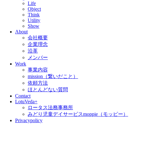
Life
Object
Think
Utility
Show
About
会社概要
企業理念
沿革
メンバー
Work
事業内容
mission（繋いだこと）
依頼方法
ほとんどない質問
Contact
LotuVeda+
ロータス法務事務所
みどり児童デイサービスmoppie（モッピー）
Privacypolicy