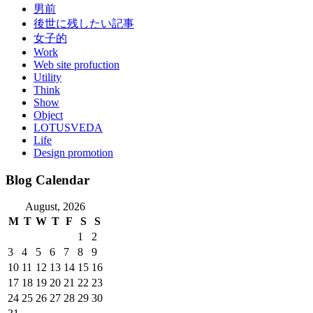
男前
後世に残したい記事
女子的
Work
Web site profuction
Utility
Think
Show
Object
LOTUSVEDA
Life
Design promotion
Blog Calendar
August, 2026
M
T
W
T
F
S
S
1
2
3
4
5
6
7
8
9
10
11
12
13
14
15
16
17
18
19
20
21
22
23
24
25
26
27
28
29
30