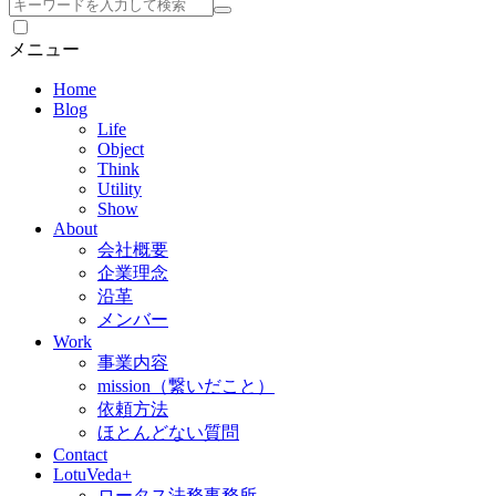
検
索
メニュー
Home
Blog
Life
Object
Think
Utility
Show
About
会社概要
企業理念
沿革
メンバー
Work
事業内容
mission（繋いだこと）
依頼方法
ほとんどない質問
Contact
LotuVeda+
ロータス法務事務所