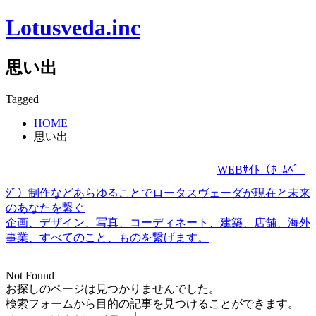
Lotusveda.inc
思い出
Tagged
HOME
思い出
WEBｻｲﾄ（ﾎｰﾑﾍﾟｰ
ｼﾞ）制作などあらゆることでロータスヴェーダが現在と未来
のあなたを繋ぐ
企画、デザイン、写真、コーディネート、建築、店舗、海外
事業、すべてのこと、ものを繋げます。
Not Found
お探しのページは見つかりませんでした。
検索フォームから目的の記事を見つけることができます。