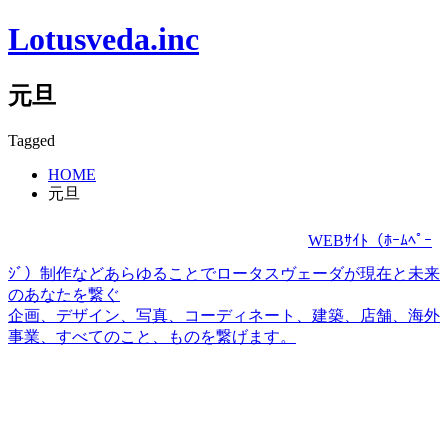
Lotusveda.inc
元旦
Tagged
HOME
元旦
WEBｻｲﾄ（ﾎｰﾑﾍﾟｰ
ｼﾞ）制作などあらゆることでロータスヴェーダが現在と未来
のあなたを繋ぐ
企画、デザイン、写真、コーディネート、建築、店舗、海外
事業、すべてのこと、ものを繋げます。