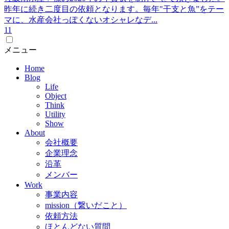
昨年に続き二度目の依頼となります。毎年"干支と魚”をテー
マに、水産会社っぽくないオシャレなデ...
1
1
メニュー
Home
Blog
Life
Object
Think
Utility
Show
About
会社概要
企業理念
沿革
メンバー
Work
事業内容
mission（繋いだこと）
依頼方法
ほとんどない質問