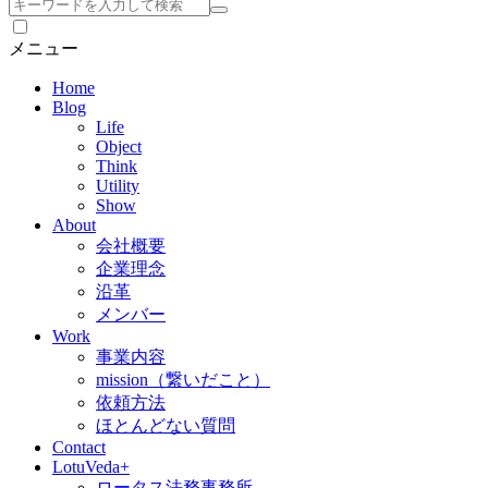
検
索
メニュー
Home
Blog
Life
Object
Think
Utility
Show
About
会社概要
企業理念
沿革
メンバー
Work
事業内容
mission（繋いだこと）
依頼方法
ほとんどない質問
Contact
LotuVeda+
ロータス法務事務所