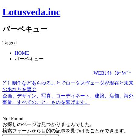
Lotusveda.inc
バーベキュー
Tagged
HOME
バーベキュー
WEBｻｲﾄ（ﾎｰﾑﾍﾟｰ
ｼﾞ）制作などあらゆることでロータスヴェーダが現在と未来
のあなたを繋ぐ
企画、デザイン、写真、コーディネート、建築、店舗、海外
事業、すべてのこと、ものを繋げます。
Not Found
お探しのページは見つかりませんでした。
検索フォームから目的の記事を見つけることができます。