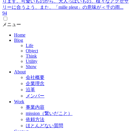
ります。可愛いものから、大人っぽいもの、様々なアクセサ
リーに合うよう、また、「mille pleut」の意味が＜千の雨...
9
4
メニュー
Home
Blog
Life
Object
Think
Utility
Show
About
会社概要
企業理念
沿革
メンバー
Work
事業内容
mission（繋いだこと）
依頼方法
ほとんどない質問