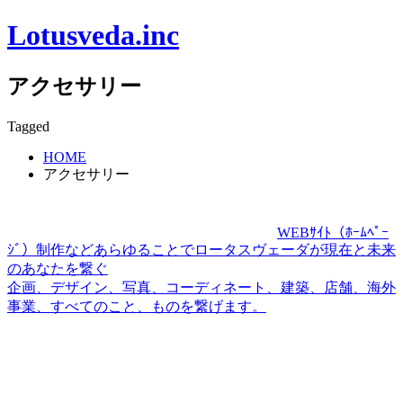
Lotusveda.inc
アクセサリー
Tagged
HOME
アクセサリー
WEBｻｲﾄ（ﾎｰﾑﾍﾟｰ
ｼﾞ）制作などあらゆることでロータスヴェーダが現在と未来
のあなたを繋ぐ
企画、デザイン、写真、コーディネート、建築、店舗、海外
事業、すべてのこと、ものを繋げます。