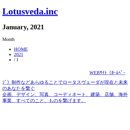
Lotusveda.inc
January, 2021
Month
HOME
2021
/ 1
WEBｻｲﾄ（ﾎｰﾑﾍﾟｰ
ｼﾞ）制作などあらゆることでロータスヴェーダが現在と未来
のあなたを繋ぐ
企画、デザイン、写真、コーディネート、建築、店舗、海外
事業、すべてのこと、ものを繋げます。