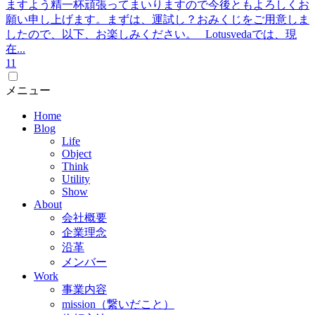
ますよう精一杯頑張ってまいりますので今後ともよろしくお
願い申し上げます。まずは、運試し？おみくじをご用意しま
したので、以下、お楽しみください。 Lotusvedaでは、現
在...
1
1
メニュー
Home
Blog
Life
Object
Think
Utility
Show
About
会社概要
企業理念
沿革
メンバー
Work
事業内容
mission（繋いだこと）